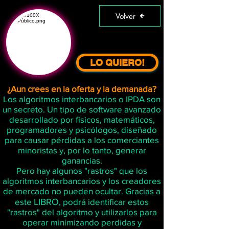
Volver
LO QUIERO!
¿Aun crees en la oferta y la demanada?
Los algoritmos interbancarios o IPDA son
un secreto. Un tipo de software avanzado
desarrollado por físicos, matemáticos,
programadores y psicólogos, diseñado
para causar pérdidas a los comerciantes
minoristas y, por lo tanto, generar
ganancias.
Pero hay algunos "rastros" que los
algoritmos interbancarios y los creadores
de mercado no pueden ocultar. Gracias a
este
LIBRO
, podrá identificar estos
"rastros" del algoritmo y utilizarlos para
operar minimizando perdidas y